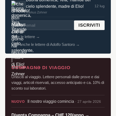
12 lug
cielo splendente, madre di Elio!
Markus Zohner
ISCRIVITI
Tutte le lettere →
Vedi anche le lettere di Adolfo Santoro →
COMPAGNƏ DI VIAGGIO
Unisciti al viaggio. Lettere personali dalle prove e dai
viaggi, articoli riservati, accesso anticipato e ca. 10% di
sconto sui laboratori.
Il nostro viaggio comincia
· 27 aprile 2026
NUOVO
Diventa Compagnə – CHF 120/anno →