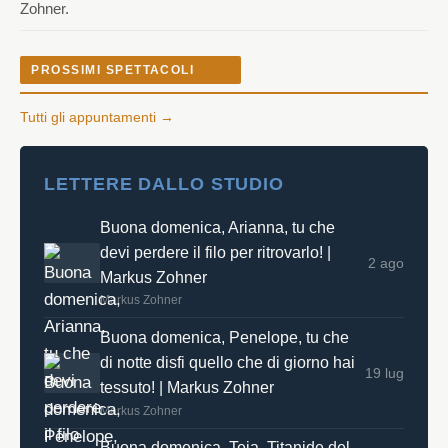
Zohner.
PROSSIMI SPETTACOLI
Tutti gli appuntamenti →
LETTERE DALLO STUDIO
Buona domenica, Arianna, tu che
devi perdere il filo per ritrovarlo! |
2 ago
Markus Zohner
Markus Zohner
Buona domenica, Penelope, tu che
di notte disfi quello che di giorno hai
19 lug
tessuto! | Markus Zohner
Markus Zohner
Buona domenica, Teia, Titanide del