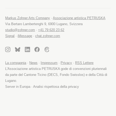
Markus Zohner Arts Company
·
Associazione artistica PETRUSKA
Via Bertaro Lambertenghi 9, 6900 Lugano, Svizzera
studio@zohner.com
·
+41 79 620 23 62
Signal
·
iMessage
·
chat.zohner.com
La compagnia
·
News
·
Impressum
·
Privacy
·
RSS Lettere
L'Associazione artistica PETRUSKA gode di convenzioni pluriennali
da parte del Cantone Ticino (DECS, Fondo Swisslos) e della Città di
Lugano.
Server in Europa · Analisi rispettosa della privacy