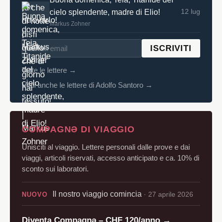
12 lug
cielo splendente, madre di Elio!
Markus Zohner
ISCRIVITI
Tutte le lettere →
Vedi anche le lettere di Adolfo Santoro →
COMPAGNƏ DI VIAGGIO
Unisciti al viaggio. Lettere personali dalle prove e dai
viaggi, articoli riservati, accesso anticipato e ca. 10% di
sconto sui laboratori.
Il nostro viaggio comincia
· 27 aprile 2026
NUOVO
Diventa Compagnə – CHF 120/anno →