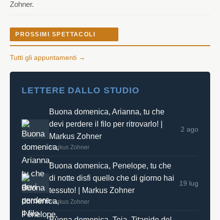
Zohner.
PROSSIMI SPETTACOLI
Tutti gli appuntamenti →
LETTERE DALLO STUDIO
Buona domenica, Arianna, tu che
devi perdere il filo per ritrovarlo! |
2 ago
Markus Zohner
Markus Zohner
Buona domenica, Penelope, tu che
di notte disfi quello che di giorno hai
19 lug
tessuto! | Markus Zohner
Markus Zohner
Buona domenica, Teia, Titanide del