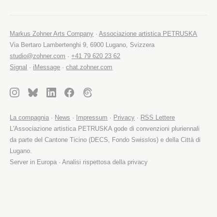
Markus Zohner Arts Company
·
Associazione artistica PETRUSKA
Via Bertaro Lambertenghi 9, 6900 Lugano, Svizzera
studio@zohner.com
·
+41 79 620 23 62
Signal
·
iMessage
·
chat.zohner.com
La compagnia
·
News
·
Impressum
·
Privacy
·
RSS Lettere
L'Associazione artistica PETRUSKA gode di convenzioni pluriennali
da parte del Cantone Ticino (DECS, Fondo Swisslos) e della Città di
Lugano.
Server in Europa · Analisi rispettosa della privacy