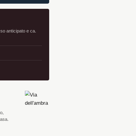
sso anticipato e ca.
o,
casa.