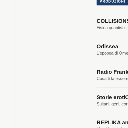
PRODUZIONI
COLLISIO
Fisica quantisti
Odissea
L'epopea di Omer
Radio Frank
Cosa ti fa esser
Storie eroti
Sultani, geni, cor
REPLIKA an