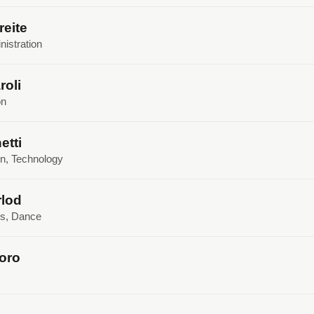
reite
nistration
oli
on
etti
gn, Technology
rlod
cs, Dance
oro