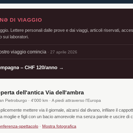
Ə DI VIAGGIO
aggio. Lettere personali dalle prove e dai viaggi, articoli riservati, acce
 sui laboratori.
nostro viaggio comincia
· 27 aprile 2026
ompagnə – CHF 120/anno →
operta dell'antica Via dell'ambra
 Pietroburgo · 4'000 km · A piedi attraverso l'Europa
icemente mettere via il giornale, alzarsi dal divano, infilare il cappott
a moglie e figli con un bacio amorevole ma senza parole e uscire di 
nferenza-spettacolo
·
Mostra fotografica