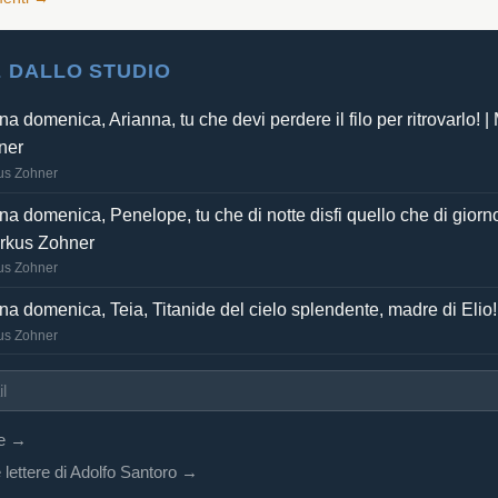
 DALLO STUDIO
a domenica, Arianna, tu che devi perdere il filo per ritrovarlo! |
ner
us Zohner
a domenica, Penelope, tu che di notte disfi quello che di giorno
arkus Zohner
us Zohner
a domenica, Teia, Titanide del cielo splendente, madre di Elio!
us Zohner
re →
 lettere di Adolfo Santoro →