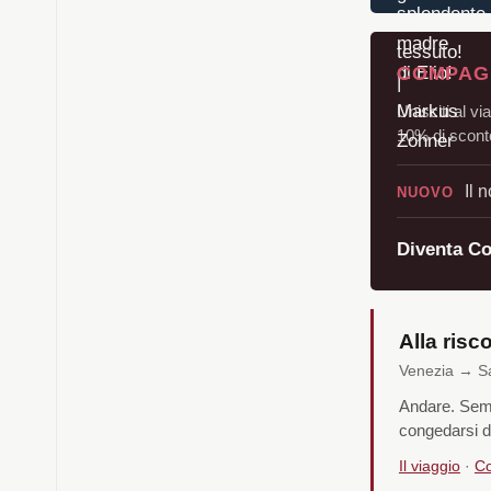
COMPAGN
Unisciti al vi
10% di sconto
Il 
NUOVO
Diventa C
Alla risc
Venezia → San
Andare. Sempl
congedarsi d
Il viaggio
·
Co