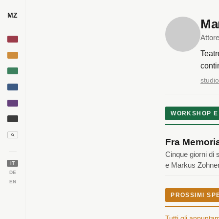
MZ
Ma
Attor
Teatr
conti
studi
WORKSHOP E
Fra Memoria
Cinque giorni di 
IT
e Markus Zohner
DE
EN
PROSSIMI SP
Tutti gli appunta