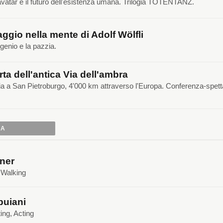
, avatar e il futuro dell'esistenza umana. Trilogia TOTENTANZ.
ggio nella mente di Adolf Wölfli
 genio e la pazzia.
rta dell'antica Via dell'ambra
ia a San Pietroburgo, 4'000 km attraverso l'Europa. Conferenza-spet
IA
ner
, Walking
buiani
ing, Acting