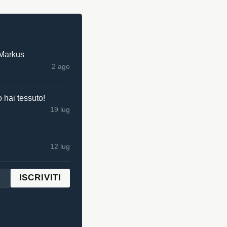
 Markus
2 ago
 hai tessuto!
19 lug
12 lug
ISCRIVITI