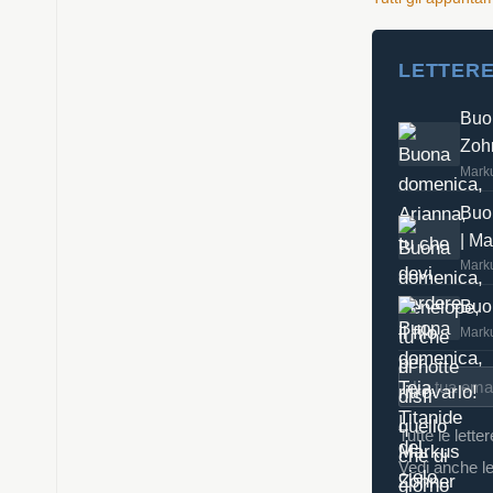
LETTERE
Buon
Zoh
Mark
Buon
| M
Mark
Buon
Mark
Tutte le lette
Vedi anche le