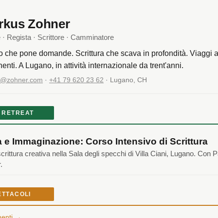
rkus Zohner
e · Regista · Scrittore · Camminatore
o che pone domande. Scrittura che scava in profondità. Viaggi a 
nenti. A Lugano, in attività internazionale da trent'anni.
o@zohner.com
·
+41 79 620 23 62
· Lugano, CH
 RETREAT
 e Immaginazione: Corso Intensivo di Scrittura
scrittura creativa nella Sala degli specchi di Villa Ciani, Lugano. Con P
.
ETTACOLI
menti →