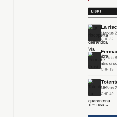
LIBRI
La ris
Markus Zo
CHF 32
Fermar
Patrizia B
ritiro di s
CHF 19
Totent
Markus Zo
CHF 49
Tutti i libri →