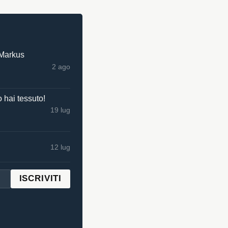
 Markus
2 ago
 hai tessuto!
19 lug
12 lug
ISCRIVITI