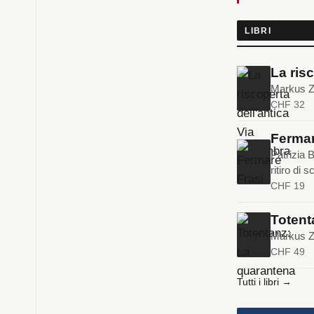
LIBRI
La ris
Markus Zo
CHF 32
Fermar
Patrizia B
ritiro di s
CHF 19
Totent
Markus Zo
CHF 49
Tutti i libri →