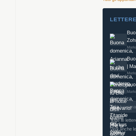
LETTERE
Buon
Zoh
Mark
Buon
| M
Mark
Buon
Mark
Tutte le lette
Vedi anche le