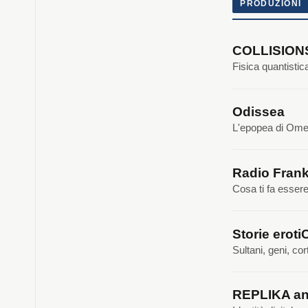
PRODUZIONI
COLLISIO
Fisica quantisti
Odissea
L'epopea di Omer
Radio Frank
Cosa ti fa esser
Storie eroti
Sultani, geni, cor
REPLIKA an