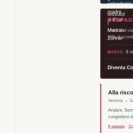
COMPAGN
Unisciti al vi
10% di sconto
Il 
NUOVO
Diventa C
Alla risc
Venezia → San
Andare. Sempl
congedarsi d
Il viaggio
·
Co