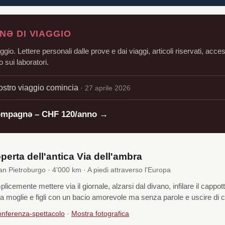
Ə DI VIAGGIO
aggio. Lettere personali dalle prove e dai viaggi, articoli riservati, acce
 sui laboratori.
nostro viaggio comincia
· 27 aprile 2026
ompagnə – CHF 120/anno →
operta dell'antica Via dell'ambra
 Pietroburgo · 4'000 km · A piedi attraverso l'Europa
icemente mettere via il giornale, alzarsi dal divano, infilare il cappott
a moglie e figli con un bacio amorevole ma senza parole e uscire di 
nferenza-spettacolo
·
Mostra fotografica