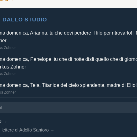
 DALLO STUDIO
a domenica, Arianna, tu che devi perdere il filo per ritrovarlo! |
ner
us Zohner
a domenica, Penelope, tu che di notte disfi quello che di giorno
arkus Zohner
us Zohner
a domenica, Teia, Titanide del cielo splendente, madre di Elio!
us Zohner
re →
 lettere di Adolfo Santoro →