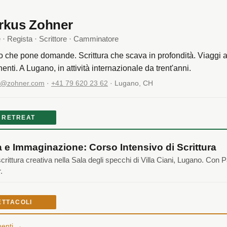
rkus Zohner
e · Regista · Scrittore · Camminatore
o che pone domande. Scrittura che scava in profondità. Viaggi a 
nenti. A Lugano, in attività internazionale da trent'anni.
o@zohner.com
·
+41 79 620 23 62
· Lugano, CH
 RETREAT
 e Immaginazione: Corso Intensivo di Scrittura
scrittura creativa nella Sala degli specchi di Villa Ciani, Lugano. Con P
.
ETTACOLI
menti →