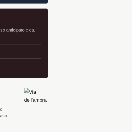
sso anticipato e ca.
o,
casa.