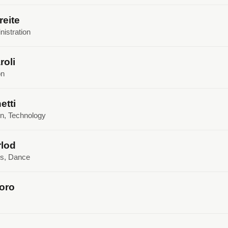
reite
nistration
oli
on
etti
gn, Technology
rlod
cs, Dance
oro