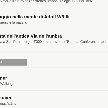
, avatar e il futuro dell'esistenza umana. Trilogia TOTENTANZ.
ggio nella mente di Adolf Wölfli
 genio e la pazzia.
rta dell'antica Via dell'ambra
ia a San Pietroburgo, 4'000 km attraverso l'Europa. Conferenza-spet
IA
ner
, Walking
buiani
ing, Acting