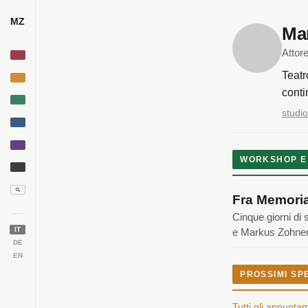
MZ
Ma
Attor
Teatr
conti
studi
WORKSHOP E
Fra Memoria
Cinque giorni di 
IT
e Markus Zohner
DE
EN
PROSSIMI SP
Tutti gli appunta