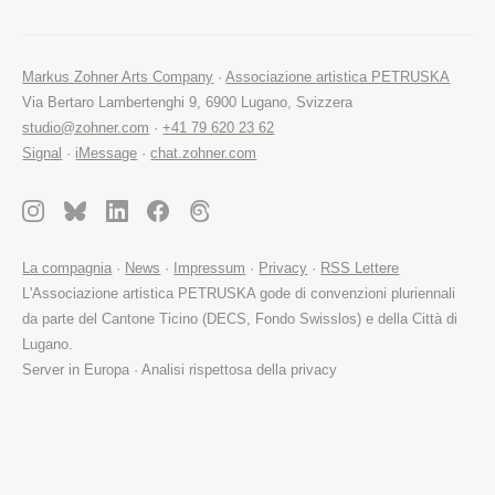
Markus Zohner Arts Company
·
Associazione artistica PETRUSKA
Via Bertaro Lambertenghi 9, 6900 Lugano, Svizzera
studio@zohner.com
·
+41 79 620 23 62
Signal
·
iMessage
·
chat.zohner.com
La compagnia
·
News
·
Impressum
·
Privacy
·
RSS Lettere
L'Associazione artistica PETRUSKA gode di convenzioni pluriennali
da parte del Cantone Ticino (DECS, Fondo Swisslos) e della Città di
Lugano.
Server in Europa · Analisi rispettosa della privacy