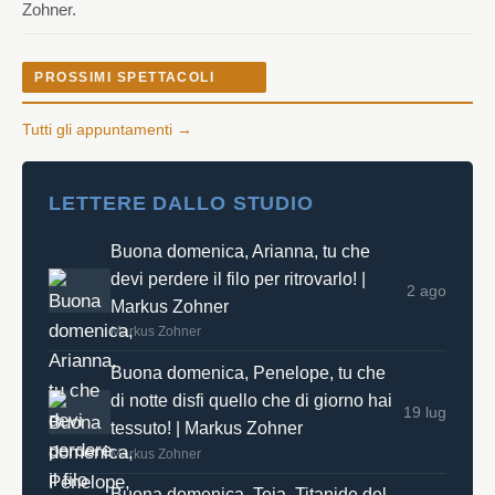
Zohner.
PROSSIMI SPETTACOLI
Tutti gli appuntamenti →
LETTERE DALLO STUDIO
Buona domenica, Arianna, tu che
devi perdere il filo per ritrovarlo! |
2 ago
Markus Zohner
Markus Zohner
Buona domenica, Penelope, tu che
di notte disfi quello che di giorno hai
19 lug
tessuto! | Markus Zohner
Markus Zohner
Buona domenica, Teia, Titanide del