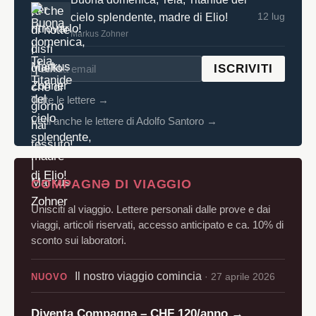
12 lug
cielo splendente, madre di Elio!
Markus Zohner
ISCRIVITI
Tutte le lettere →
Vedi anche le lettere di Adolfo Santoro →
COMPAGNƏ DI VIAGGIO
Unisciti al viaggio. Lettere personali dalle prove e dai
viaggi, articoli riservati, accesso anticipato e ca. 10% di
sconto sui laboratori.
Il nostro viaggio comincia
· 27 aprile 2026
NUOVO
Diventa Compagnə – CHF 120/anno →