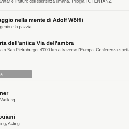
, avatar e il futuro dell'esistenza umana. Trilogia TOTENTANZ.
ggio nella mente di Adolf Wölfli
 genio e la pazzia.
rta dell'antica Via dell'ambra
ia a San Pietroburgo, 4'000 km attraverso l'Europa. Conferenza-spet
IA
ner
, Walking
buiani
ing, Acting