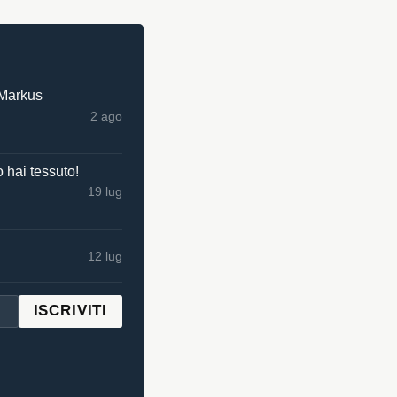
 Markus
2 ago
 hai tessuto!
19 lug
12 lug
ISCRIVITI