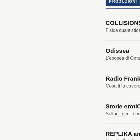
PRODUZIONI
COLLISIO
Fisica quantisti
Odissea
L'epopea di Omer
Radio Frank
Cosa ti fa esser
Storie eroti
Sultani, geni, cor
REPLIKA an