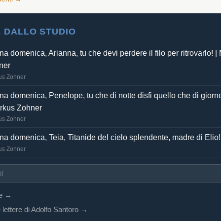
 DALLO STUDIO
a domenica, Arianna, tu che devi perdere il filo per ritrovarlo! |
ner
us Zohner
a domenica, Penelope, tu che di notte disfi quello che di giorno
arkus Zohner
us Zohner
a domenica, Teia, Titanide del cielo splendente, madre di Elio!
us Zohner
re →
 lettere di Adolfo Santoro →