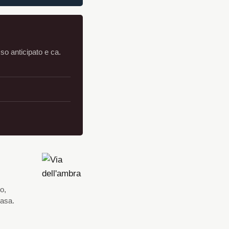
sso anticipato e ca.
o,
casa.