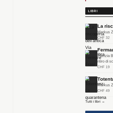
LIBRI
La ris
Markus Zo
CHF 32
Fermar
Patrizia B
ritiro di s
CHF 19
Totent
Markus Zo
CHF 49
Tutti i libri →