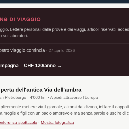
Ə DI VIAGGIO
aggio. Lettere personali dalle prove e dai viaggi, articoli riservati, acce
 sui laboratori.
nostro viaggio comincia
· 27 aprile 2026
ompagnə – CHF 120/anno →
operta dell'antica Via dell'ambra
 Pietroburgo · 4'000 km · A piedi attraverso l'Europa
icemente mettere via il giornale, alzarsi dal divano, infilare il cappott
a moglie e figli con un bacio amorevole ma senza parole e uscire di 
nferenza-spettacolo
·
Mostra fotografica