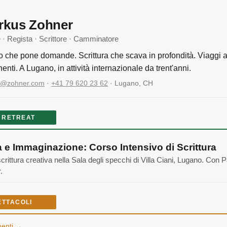
rkus Zohner
e · Regista · Scrittore · Camminatore
o che pone domande. Scrittura che scava in profondità. Viaggi a 
nenti. A Lugano, in attività internazionale da trent'anni.
o@zohner.com
·
+41 79 620 23 62
· Lugano, CH
 RETREAT
 e Immaginazione: Corso Intensivo di Scrittura
scrittura creativa nella Sala degli specchi di Villa Ciani, Lugano. Con P
.
ETTACOLI
menti →