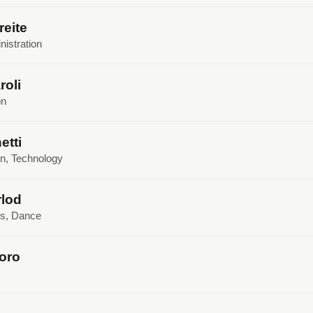
reite
nistration
oli
on
etti
gn, Technology
rlod
cs, Dance
oro