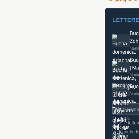
LETTERE
Buon
Zoh
Mark
Buon
| M
Mark
Buon
Mark
Tutte le lette
Vedi anche le