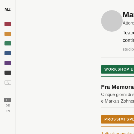
MZ
Ma
Attor
Teatr
conti
studi
WORKSHOP E
Fra Memoria
Cinque giorni di 
IT
e Markus Zohner
DE
EN
PROSSIMI SP
Tutti gli appunta