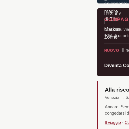
COMPAGN
Unisciti al vi
10% di sconto
Il 
NUOVO
Diventa C
Alla risc
Venezia → San
Andare. Sempl
congedarsi d
Il viaggio
·
Co